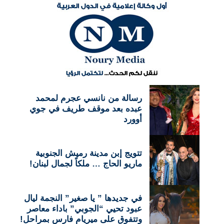
رسالة من نانسي عجرم لمحمد
عبده بعد موقف طريف في جوي
أوورد
تتويج إبن مدينة رميش الجنوبية
ماريو الحاج … ملكاً لجمال لبنان!
في جديدها ” يا صغير” النجمة ليال
عبود تحيي “الجوبي” باداء معاصر
وتتفوق على ميريام فارس بمراحل!