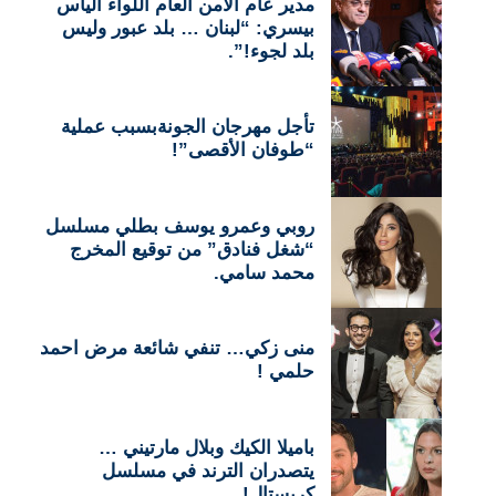
مدير عام الأمن العام اللواء الياس
بيسري: “لبنان … بلد عبور وليس
بلد لجوء!”.
تأجل مهرجان الجونةبسبب عملية
“طوفان الأقصى”!
روبي وعمرو يوسف بطلي مسلسل
“شغل فنادق” من توقيع المخرج
محمد سامي.
منى زكي… تنفي شائعة مرض احمد
حلمي !
باميلا الكيك وبلال مارتيني …
يتصدران الترند في مسلسل
كريستال!