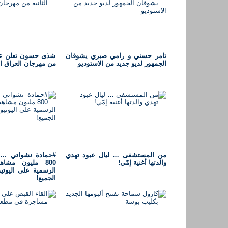
تامر حسني و رامي صبري يشوقان
شذى حسون تعلن عن ا
الجمهور لديو جديد من الاستوديو
من مهرجان العراق ا
من المستشفى … ليال عبود تهدي
#حمادة_نشواتي … ي
والدتها أغنية إمّي!
800 مليون مشا
الرسمية على اليوتي
الجميع!