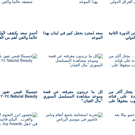
لدورة الثانية
سعد لمجرد بحفل كبير في لبنان بهذا
أحمد سعد يكشف لأول
لدولي
الموعد
عالماً والفن أهم من الع
جتاز أكثر من
كل ما تريدون معرفته عن قصة
هدة على قناته
وموعد مشاهدة المسلسل السوري
Natural Beauty ٢٠٢٤
وب متفوقاً على
“مال القبان”