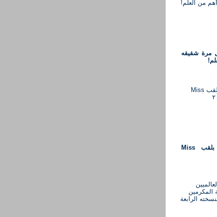
 مرة شقيقه
لم!
جيسيكا قيس تفوز بلقب Miss