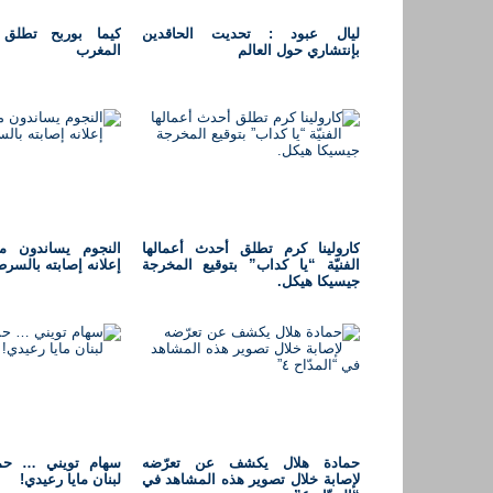
ليال عبود : تحديت الحاقدين
كيما بوربح تطلق
بإنتشاري حول العالم
المغرب
كارولينا كرم تطلق أحدث أعمالها
النجوم يساندون م
الفنيّة “يا كداب” بتوقيع المخرجة
إعلانه إصابته بالسر
جيسيكا هيكل.
حمادة هلال يكشف عن تعرّضه
سهام تويني … حم
لإصابة خلال تصوير هذه المشاهد في
لبنان مايا رعيدي!