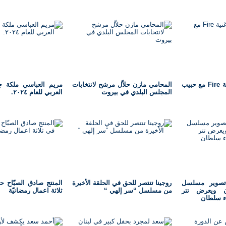
ليال عبود تطلق أغنية Fire مع حبيب
المحامي مازن حلاّل مرشح لانتخابات
مريم العباسي ملكة ج
المجلس البلدي في بيروت
العربي للعام ٢٠٢٤.
تصوير مسلسل
روجينا تنتصر للحق في الحلقة الأخيرة
المنتج صادق الصبّاح ح
ن ويعرض تتر
من مسلسل “سر إلهي “
ثلاثة اعمال رمضانيّة
ء سلطان