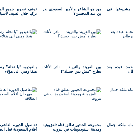
 مشروعها في
من هو الشاعر والأمير السعودي بدر
توقف تصوير جميع ال
بن عبد المحسن؟
تركيا خلال الصيف لأسبا
حمد عبده بعد
بين الفريند والتريند … نادر الأتات
بالفيديو- “يا نحلة” رس
طان
يطرح “مش بس حبيبك”!
هيفا وهبي الى هؤلاء
اة ملكة جمال
مجموعة الحبتور تطلق قناة تلفزيونية
تفاصيل الدورة العاشر
ومدينة استوديوهات في بيروت
أفلام السعودية قبل انط