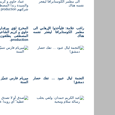
راغب علامة: فليأخذوا الإرهابي الى
المخرج لؤي بيرقدار 
مطمر الكوستابرافا ليفجر نفسه
حاوي و كريم الشاعر 
هناك
production.
النجمة ليال عبود … تفك حصار
ميريام فارس تتميّز 
دمشق!
السنة