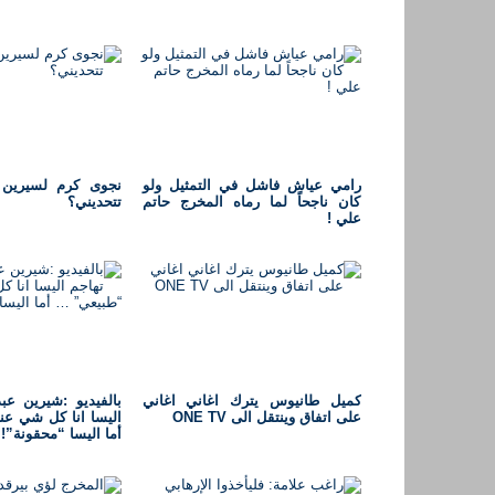
رامي عياش فاشل في التمثيل ولو
نجوى كرم لسيرين ع
كان ناجحاً لما رماه المخرج حاتم
تتحديني؟
علي !
كميل طانيوس يترك اغاني اغاني
بالفيديو :شيرين عب
على اتفاق وينتقل الى ONE TV
اليسا انا كل شي ع
أما اليسا “محقونة”!