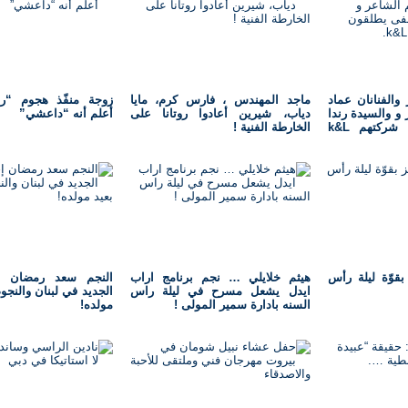
والفنانان عماد
ماجد المهندس ، فارس كرم، مايا
زوجة منفّذ هجوم “ري
و والسيدة رندا
دياب، شيرين أعادوا روتانا على
أعلم أنه “داعشي”
المصطفى يطلقون شركتهم k&L
الخارطة الفنية !
بقوّة ليلة رأس
هيثم خلايلي … نجم برنامج اراب
النجم سعد رمضان إح
ايدل يشعل مسرح في ليلة راس
الجديد في لبنان والنجوم
السنه بادارة سمير المولى !
مولده!