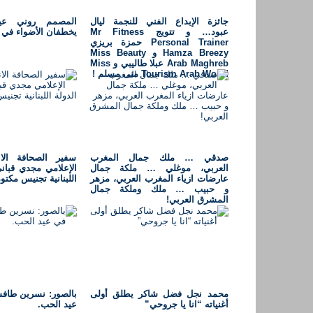
جائزة الإبداع الفني للنجمة ليال
المصمم روني عي
عبود… و تتويج Mr Fitness
يخطفان الأضواء في ا
Personal Trainer حمزة بريزي
Hamza Breezy و Miss Beauty
Arab Maghreb عبلا طاليبي و Miss
Tourism Arab World منى مسلم !
صدقي … ملك جمال المغرب
سفير الصحافة الان
العربي، موغلي … ملكة جمال
الإعلامي مجدي قبان
عارضات ازياء المغرب العربي، مزهر
اللبنانية تجنيس مكتو
و حبيب … ملك وملكة جمال
المشرق العربي!
محمد نجل فضل شاكر يطلق أولى
بالصور: نسرين طا
أغنياته “انا يا جروحي”
عيد الحب.