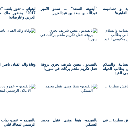
د و تصاميمه
“أيقونة السعد” … سمو الامير
لي
لقاهرة!
عبدالله بن سعد بن عبدالعزيز!
2017” بحضور ملك 
العربي وعارضاته!
سانية والسلام
بالفيديو : معين شريف يجري بروفة
وفاة والد الفنان ناصر 
ي يطالب الدولة
حفل تكريم ملحم بركات في سوريا
مي القيد
فش مطربة… في
بالفيديو- هيفا وهبي تقبل محمد
بالفيديو – عمرو دياب 
السبكي
الرسمي لمعاك قلبي