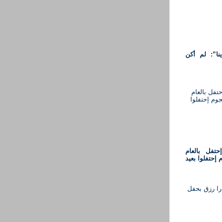
نا”: لم أكن
تفل بالعام
 إحتفلوا بعيد