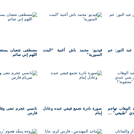
بد النور: عم
فيديو: محمد باش أغنية “البنت
مصطفى شعبان يستعد 
السورية”
اللهم إني صائم
د الوهاب تهاجم
صورة نادرة تجمع فيفي عبده وعادل
نانسي عجرم تنعى وفاة
ندي “طبيعي” …
إمام
فارس