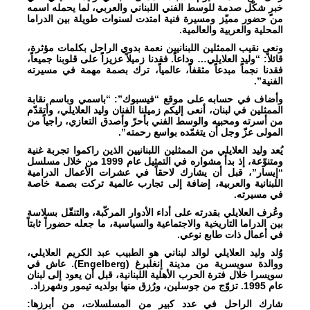
خبرٍ شكّل صدمة للوسط الفني اللبناني والعربي، لما يحمله اسمه
من حضور مميّز ومسيرة فنية امتدت لسنوات طويلة بين الدراما
المحلية والعربية والعالمية.
ونعى نقيب الممثلين اللبنانيين نعمة بدوي الراحل بكلمات مؤثرة،
قائلاً: “وليد العلايلي… وداعاً. فقدنا زميلاً عزيزاً على قلوبنا جميعاً،
فقدنا نجماً مبدعاً مثقفاً، عالمياً، ترك بصمة مهمة في مسيرته
الفنية”.
وأضاف في حسابه على موقع “فيسبوك”: “باسمي وباسم نقابة
الممثلين في لبنان، أنعى إليكم زميلنا الفنان وليد العلايلي، وأتقدّم
من أسرته ومحبيه والوسط الفني بأحرّ وأصدق التعازي، راجياً من
المولى عزّ وجل أن يتغمّده بواسع رحمته”.
يُعد وليد العلايلي من الممثلين اللبنانيين الذين راكموا تجربة غنية
ومتنوّعة، إذ بدأ مشواره في التمثيل عام 1999 من خلال مسلسل
“إيسار”، قبل أن يشارك لاحقاً في عشرات الأعمال الدرامية
اللبنانية والعربية، إضافة إلى تجارب عالمية تركت بصمة خاصة
في مسيرته.
وعُرف العلايلي بقدرته على أداء الأدوار المركّبة، والتنقّل بسلاسة
بين الدراما التاريخية والاجتماعية والسياسية، ما جعله حضوراً ثابتاً
في أعمال ذات طابع نوعي.
وُلد وليد العلايلي لوالد لبناني هو الطبيب عبد الكريم العلايلي،
ووالدة سويسرية من مدينة إنغلبرغ (Engelberg). عاش في
سويسرا خلال فترة الحرب الأهلية اللبنانية، قبل أن يعود إلى لبنان
عام 1995. تزوّج من جوسلين، ورُزق منها بولديه تيمور وشهرزاد.
شارك الراحل في عدد كبير من المسلسلات، من أبرزها: