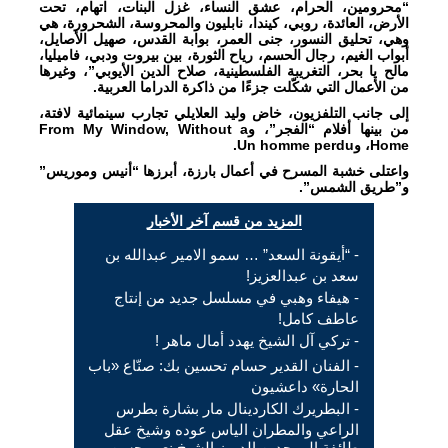
“محرومين، الحرام، عشق النساء، غزل البنات، اتهام، تحت
الأرض، العائدة، روبي، كيندا، نابليون والمحروسة، الشحرورة، هي
وهي، تحليق النسور، جنى العمر، بوابة القدس، صهيل الأصايل،
أبواب الغيم، رجال الحسم، رياح الثورة، بين بيروت ودبي، فاميليا،
مالح يا بحر، التغريبة الفلسطينية، صلاح الدين الأيوبي”، وغيرها
من الأعمال التي شكّلت جزءًا من ذاكرة الدراما العربية.
إلى جانب التلفزيون، خاض وليد العلايلي تجارب سينمائية لافتة،
من بينها أفلام “الفجر”، وFrom My Window, Without a
Home، وUn homme perdu.
واعتلى خشبة المسرح في أعمال بارزة، أبرزها “أنيس وموريس”
و”طريق الشمس”.
المزيد من قسم آخر الأخبار
- “أيقونة السعد” … سمو الامير عبدالله بن
سعد بن عبدالعزيز!
- هيفاء وهبي في مسلسل جديد من إنتاج
عاطف كامل!
- ​تركي آل الشيخ​ يهدد أمال ماهر !
- الفنان القدير حسام تحسين بك: صنّاع «باب
الحارة» داعشيون
- البطريرك الكاردينال مار بشارة بطرس
الراعي والمطران الياس عوده وشيخ عقل
طائفة الموحدين الدروز الشيخ نعيم حسن