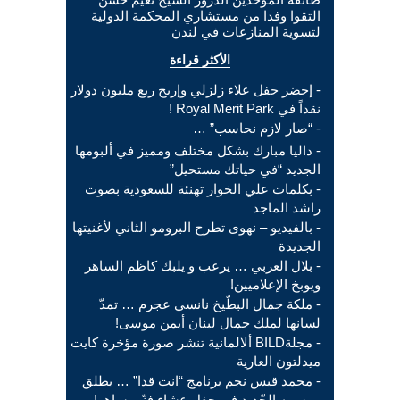
التقوا وفدا من مستشاري المحكمة الدولية
لتسوية المنازعات في لندن
الأكثر قراءة
- إحضر حفل علاء زلزلي وإربح ربع مليون دولار
نقداً في Royal Merit Park !
- “صار لازم نحاسب” …
- داليا مبارك بشكل مختلف ومميز في ألبومها
الجديد “في حياتك مستحيل”
- بكلمات علي الخوار تهنئة للسعودية بصوت
راشد الماجد
- بالفيديو – نهوى تطرح البرومو الثاني لأغنيتها
الجديدة
- بلال العربي … يرعب و يلبك كاظم الساهر
ويوبخ الإعلاميين!
- ملكة جمال البطّيخ نانسي عجرم … تمدّ
لسانها لملك جمال لبنان أيمن موسى!
- مجلةBILD ألالمانية تنشر صورة مؤخرة كايت
ميدلتون العارية
- محمد قيس نجم برنامج “انت قدا” … يطلق
موسمه الجّديد في حفل عشاء فنّي ساهر!