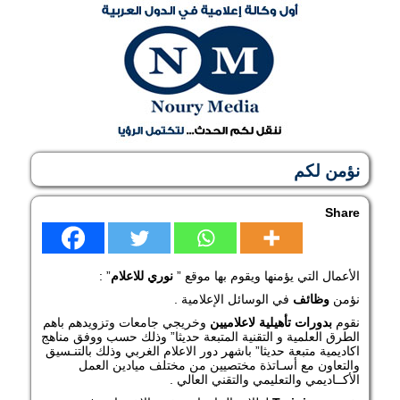
نؤمن لكم
Share
الأعمال التي يؤمنها ويقوم بها موقع ”
نوري
للاعلام
” :
نؤمن
وظائف
في الوسائل الإعلامية .
نقوم
بدورات
تأهيلية
لاعلاميين
وخريجي جامعات وتزويدهم باهم
الطرق العلمية و التقنية المتبعة حديثا” وذلك حسب ووفق مناهج
اكاديمية متبعة حديثا” باشهر دور الاعلام الغربي وذلك بالتنـسيق
والتعاون مع أسـاتذة مختصيين من مختلف ميادين العمل
الأكــاديمي والتعليمي والتقني العالي .