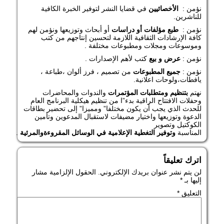
نؤمن :
الأخصائيين
في قضايا النشر لتوفير الخبرة الكافية
للناشرين.
نؤمن :
طبع
مؤلفات
أو
دراسات
أو أبحاث وتوزيعها ونؤمن لهم
كافة الإرشادات الثقافية اللازمة لتحسين إنتاجهم من كتب
وموسوعات ومجلات ومطبوعات مختلفة .
نؤمن :
عرض
و
بيع
كتب لأهم الإصدارات .
نؤمن :
جميع
المطبوعات
من تصميم ، فرز ألوان ،طباعة ،
يافطات،ولوحات اعلانية.
نهتم
بتنظيم
ومتطلبات
المؤتمرات
والندوات والمحاضرات
وحفلات الافتتاح الراقية بدء”ا من تنظيم هيكلية البرنامج العام
للحدث الذي يجب أن يكون مختلفا” ومميزا” إلى تحضير بطاقات
الدعوة وتوزيعها واختيار مضيفات لاستقبال المدعوين وتأمين
الكوكتيل وتصوير
المناسبة
وتوفير
التغطية
الإعلامية
في
الوسائل
المقروءة
والمرئية
.
اترك تعليقاً
لن يتم نشر عنوان بريدك الإلكتروني.
الحقول الإلزامية مشار
إليها بـ
*
التعليق
*