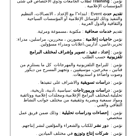
نؤمن :
Training
لطلاب الجامعات وذوي الاختصاص في شتى
المؤسسات الإعلامية .
تقديم
حدث
Event : ابتداء”ا مع الإعداد ، الاتصـالات، التنظيم
والتنفيذ وذلك للوسائل الإعلامية أو المؤسسات السياحية
والثقافية والدول العربية .
تقديم
خدمات
صحافية
: مكتوبة ،مسموعة ومرئية.
نؤمن
حاجيات
إعلامية
: مصورين ، محررين، مراسلين، مدراء:
تحرير،عامين، اداريين،اعلانات ومدراء مسؤولين.
نؤمن :
إعداد
، تنفيذ ، تصوير وإشراف لمختلف البرامج
تلفزيونية
حسب
الطلب .
نؤمن : للبرامج التلفزيونية والمهرجانات كل ما يستلزم من
فنانين ، مخرجين، موسيقيين ، وتجهيز المسرح من ديكور
وصوت واضاءة و استديوهات.
نؤمن :
دراسات
تسويقية
والاشراف على تنفيذها .
نؤمن :
دراسات
وريبورتاجات
:سياسية ،أدبية، تاريخية،
تحليلية،لمختلف البرامج الإعلامية،ومجلدات إعلامية ووثائقية
ومواد سمعية وبصرية وتثقيفية من مختلف جوانب النشاط
الثقافي والفني .
نؤمن :
إحصاءات
ودراسات
تحليلية
: وذلك ضمن فريق عمل
متخصص.
نؤمن :
دور
نشر
للكتاب والشعراء والمؤلفين لنشر إنتاجهم.
نؤمن :
شركات
إنتاج
وتوزيع
في مختلف الميادين .