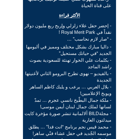
على قناة الحياة
الأكثر قراءة
- إحضر حفل علاء زلزلي وإربح ربع مليون دولار
نقداً في Royal Merit Park !
- “صار لازم نحاسب” …
- داليا مبارك بشكل مختلف ومميز في ألبومها
الجديد “في حياتك مستحيل”
- بكلمات علي الخوار تهنئة للسعودية بصوت
راشد الماجد
- بالفيديو – نهوى تطرح البرومو الثاني لأغنيتها
الجديدة
- بلال العربي … يرعب و يلبك كاظم الساهر
ويوبخ الإعلاميين!
- ملكة جمال البطّيخ نانسي عجرم … تمدّ
لسانها لملك جمال لبنان أيمن موسى!
- مجلةBILD ألالمانية تنشر صورة مؤخرة كايت
ميدلتون العارية
- محمد قيس نجم برنامج “انت قدا” … يطلق
موسمه الجّديد في حفل عشاء فنّي ساهر!