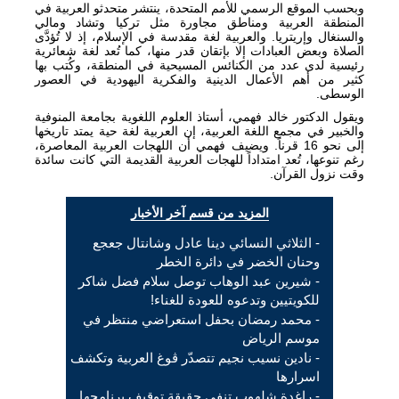
وبحسب الموقع الرسمي للأمم المتحدة، ينتشر متحدثو العربية في
المنطقة العربية ومناطق مجاورة مثل تركيا وتشاد ومالي
والسنغال وإريتريا. والعربية لغة مقدسة في الإسلام، إذ لا تُؤدَّى
الصلاة وبعض العبادات إلا بإتقان قدر منها، كما تُعد لغة شعائرية
رئيسية لدى عدد من الكنائس المسيحية في المنطقة، وكُتب بها
كثير من أهم الأعمال الدينية والفكرية اليهودية في العصور
الوسطى.
ويقول الدكتور خالد فهمي، أستاذ العلوم اللغوية بجامعة المنوفية
والخبير في مجمع اللغة العربية، إن العربية لغة حية يمتد تاريخها
إلى نحو 16 قرناً. ويضيف فهمي أن اللهجات العربية المعاصرة،
رغم تنوعها، تُعد امتداداً للهجات العربية القديمة التي كانت سائدة
وقت نزول القرآن.
المزيد من قسم آخر الأخبار
- الثلاثي النسائي دينا عادل وشانتال جعجع
وحنان الخضر في دائرة الخطر
- شيرين عبد الوهاب توصل سلام فضل شاكر
للكويتيين وتدعوه للعودة للغناء!
- محمد رمضان بحفل استعراضي منتظر في
موسم الرياض
- نادين نسيب نجيم تتصدّر ڤوغ العربية وتكشف
اسرارها
- راغدة شلهوب تنفي حقيقة توقيف برنامجها