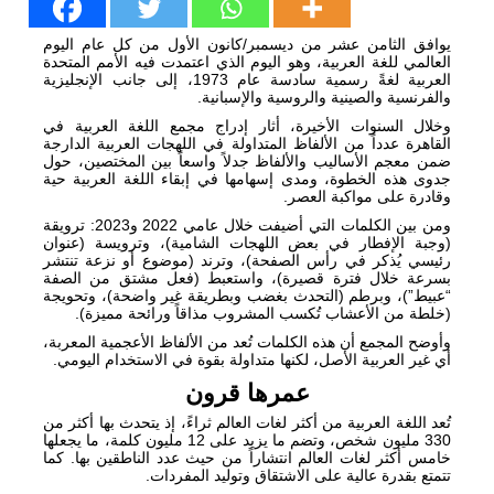
يوافق الثامن عشر من ديسمبر/كانون الأول من كل عام اليوم
العالمي للغة العربية، وهو اليوم الذي اعتمدت فيه الأمم المتحدة
العربية لغةً رسمية سادسة عام 1973، إلى جانب الإنجليزية
والفرنسية والصينية والروسية والإسبانية.
وخلال السنوات الأخيرة، أثار إدراج مجمع اللغة العربية في
القاهرة عدداً من الألفاظ المتداولة في اللهجات العربية الدارجة
ضمن معجم الأساليب والألفاظ جدلاً واسعاً بين المختصين، حول
جدوى هذه الخطوة، ومدى إسهامها في إبقاء اللغة العربية حية
وقادرة على مواكبة العصر.
ومن بين الكلمات التي أضيفت خلال عامي 2022 و2023: ترويقة
(وجبة الإفطار في بعض اللهجات الشامية)، وترويسة (عنوان
رئيسي يُذكر في رأس الصفحة)، وترند (موضوع أو نزعة تنتشر
بسرعة خلال فترة قصيرة)، واستعبط (فعل مشتق من الصفة
“عبيط”)، وبرطم (التحدث بغضب وبطريقة غير واضحة)، وتحويجة
(خلطة من الأعشاب تُكسب المشروب مذاقاً ورائحة مميزة).
وأوضح المجمع أن هذه الكلمات تُعد من الألفاظ الأعجمية المعربة،
أي غير العربية الأصل، لكنها متداولة بقوة في الاستخدام اليومي.
عمرها قرون
تُعد اللغة العربية من أكثر لغات العالم ثراءً، إذ يتحدث بها أكثر من
330 مليون شخص، وتضم ما يزيد على 12 مليون كلمة، ما يجعلها
خامس أكثر لغات العالم انتشاراً من حيث عدد الناطقين بها. كما
تتمتع بقدرة عالية على الاشتقاق وتوليد المفردات.