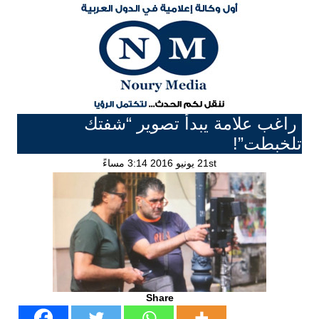
راغب علامة يبدأ تصوير “شفتك
تلخبطت”!
21st يونيو 2016 3:14 مساءً
Share