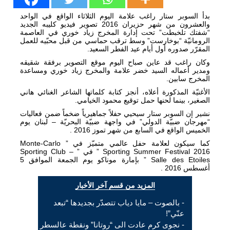
بدأ السوبر ستار راغب علامة اليوم الثلاثاء الواقع في الواحد
والعشرون من شهر حزيران 2016 تصوير فيديو كليبه الجديد
“شفتك تلخبطت” تحت إدارة المخرج زياد خوري في العاصمة
الرومانيّة “بوخارست” وسط ترقب حماسي من قبل محبّيه للعمل
المقرّر صدوره أول أيام عيد الفطر السعيد.
وكان راغب قد عاين صباح اليوم موقع التصوير برفقة شقيقه
ومدير أعماله السيد خضر علامة والمخرج زياد خوري ومساعدة
المخرج سابين.
الأغنيّة المذكورة أعلاه، أنجز كتابة كلماتها الشاعر الغنائي هاني
الصغير، بينما لحنها حمل توقيع محمود الخيامي.
نشير إن السوبر ستار سيحيي حفلاً جماهيرياً ضخماً ضمن فعاليات
“مهرجان ضبيّة الدولي” في واجهة ضبيّة البحريّة – لبنان يوم
الخميس الواقع في السابع من شهر تموز 2016 .
كما سيكون لعلامة حفل عالمي متميّز في ” Monte-Carlo
Sporting Summer Festival 2016 ” في ” Sporting Club –
Salle des Etoiles ” بإمارة موناكو يوم الجمعة الموافق 5
أغسطس 2016 .
المزيد من قسم آخر الأخبار
- بالصوت – مايا دياب تتصدّر بجديدها “تبعد
عنّي”!
- نجوى كرم عادت الى “روتانا” ونقطة عالسطر