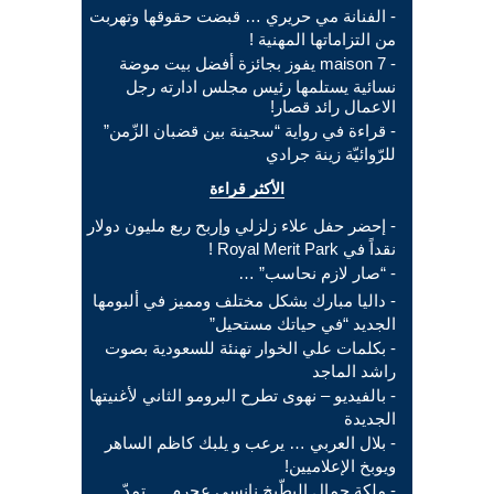
- الفنانة مي حريري … قبضت حقوقها وتهربت
من التزاماتها المهنية !
- maison 7 يفوز بجائزة أفضل بيت موضة
نسائية يستلمها رئيس مجلس ادارته رجل
الاعمال رائد قصار!
- قراءة في رواية “سجينة بين قضبان الزّمن”
للرّوائيّة زينة جرادي
الأكثر قراءة
- إحضر حفل علاء زلزلي وإربح ربع مليون دولار
نقداً في Royal Merit Park !
- “صار لازم نحاسب” …
- داليا مبارك بشكل مختلف ومميز في ألبومها
الجديد “في حياتك مستحيل”
- بكلمات علي الخوار تهنئة للسعودية بصوت
راشد الماجد
- بالفيديو – نهوى تطرح البرومو الثاني لأغنيتها
الجديدة
- بلال العربي … يرعب و يلبك كاظم الساهر
ويوبخ الإعلاميين!
- ملكة جمال البطّيخ نانسي عجرم … تمدّ