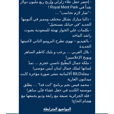
- إحضر حفل علاء زلزلي وإربح ربع مليون دولار
نقداً في Royal Merit Park !
- “صار لازم نحاسب” …
- داليا مبارك بشكل مختلف ومميز في ألبومها
الجديد “في حياتك مستحيل”
- بكلمات علي الخوار تهنئة للسعودية بصوت
راشد الماجد
- بالفيديو – نهوى تطرح البرومو الثاني لأغنيتها
الجديدة
- بلال العربي … يرعب و يلبك كاظم الساهر
ويوبخ الإعلاميين!
- ملكة جمال البطّيخ نانسي عجرم … تمدّ
لسانها لملك جمال لبنان أيمن موسى!
- مجلةBILD ألالمانية تنشر صورة مؤخرة كايت
ميدلتون العارية
- محمد قيس نجم برنامج “انت قدا” … يطلق
موسمه الجّديد في حفل عشاء فنّي ساهر!
- فلة الجزائرية ضيفة مع رابعة وديو يجمعها مع
هشام الحاج!
المواضيع المترابطة