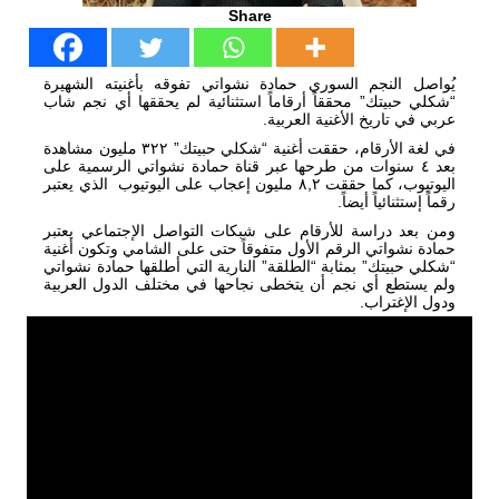
Share
يُواصل النجم السوري حمادة نشواتي تفوقه بأغنيته الشهيرة
“شكلي حبيتك” محققاً أرقاماً استثنائية لم يحققها أي نجم شاب
عربي في تاريخ الأغنية العربية.
في لغة الأرقام، حققت أغنية “شكلي حبيتك” ٣٢٢ مليون مشاهدة
بعد ٤ سنوات من طرحها عبر قناة حمادة نشواتي الرسمية على
اليوتيوب، كما حققت ٨,٢ مليون إعجاب على اليوتيوب الذي يعتبر
رقماً إستثنائياً أيضاً.
ومن بعد دراسة للأرقام على شبكات التواصل الإجتماعي يعتبر
حمادة نشواتي الرقم الأول متفوقاً حتى على الشامي وتكون أغنية
“شكلي حبيتك” بمثابة “الطلقة” النارية التي أطلقها حمادة نشواتي
ولم يستطع أي نجم أن يتخطى نجاحها في مختلف الدول العربية
ودول الإغتراب.