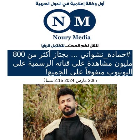
#حمادة_نشواتي … يجتاز أكثر من 800
مليون مشاهدة على قناته الرسمية على
اليوتيوب متفوقاً على الجميع!
20th مارس 2024 2:15 مساءً