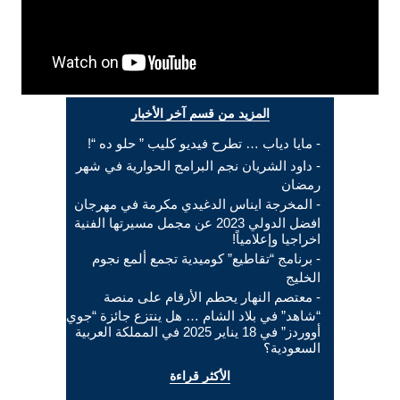
المزيد من قسم آخر الأخبار
- مايا دياب … تطرح فيديو كليب ” حلو ده “!
- داود الشريان نجم البرامج الحوارية في شهر
رمضان
- المخرجة ايناس الدغيدي مكرمة في مهرجان
افضل الدولي 2023 عن مجمل مسيرتها الفنية
اخراجيا وإعلامياً!
- برنامج “تقاطيع” كوميدية تجمع ألمع نجوم
الخليج
- معتصم النهار يحطم الأرقام على منصة
“شاهد” في بلاد الشام … هل ينتزع جائزة “جوي
أووردز” في 18 يناير 2025 في المملكة العربية
السعودية؟
الأكثر قراءة