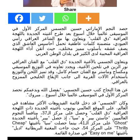
Share
حصد النجم الإماراتي حسين الجسمي المركز الأول في
الموسيقى عالمياً خلال أسبوع بعد طرح أغنيته الجديدة باللهجة
العراقية “دق القلب” ويتعاون بها مع الشاعر العراقي رامي
العبودي، متضمنة كلمات عاطفية تحمل أحاسيس العاشق الذي
يصف عشقه بأسلوب مميز مختلف، حيث أتقن أداء اللهجة
العراقية المحببة لدى الكثير في بلدان الوطن العربي.
ويتعاون الجسمي بالأغنية الجديدة “دق القلب” مع الفنان العراقي
نور الزين في تلحين الأغنية، ويجدد تعاونه في التوزيع الموسيقي
ومكساج وماستر مع الفنان حسام كامل، وقد تميز اللحن والتوزيع
باستخدام الآلات الغربية الى جانب الإيقاع الخليجي الممزوج
بالعراقي.
عن هذا النجاح كتب حسين الجسمي: “بفضل الله وبدعمكم نحصد
المركز الأول في الموسيقى عالمياً خلال أسبوع .. مبروك”.
وكان “الجسمي” قد دخل قائمة الفيديوهات الأكثر مشاهدة في
العالم، على الموقع العالمي يوتيوب بأغنيته الجديدة ذات اللهجة
العراقية “دق القلب” وحصل على مركز الـ37، منافساً النجوم
العالميين “جاستن بيبر” و “سيا”، إذ حصل “بيبر” بأغنيته الجديدة
“Ghost” على مركز الـ41، بينما حصلت “سيا” بأغنيتها “Cheap
Thrills” على المركز 54، حيث جاءت المغنية البريطانية “اديل”
بأغنيتها “Easy on me” في صدارة القائمة.