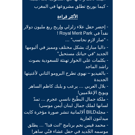
- كيما بوربح تطلق مشروعها في المغرب
الأكثر قراءة
- إحضر حفل علاء زلزلي وإربح ربع مليون دولار
نقداً في Royal Merit Park !
- “صار لازم نحاسب” …
- داليا مبارك بشكل مختلف ومميز في ألبومها
الجديد “في حياتك مستحيل”
- بكلمات علي الخوار تهنئة للسعودية بصوت
راشد الماجد
- بالفيديو – نهوى تطرح البرومو الثاني لأغنيتها
الجديدة
- بلال العربي … يرعب و يلبك كاظم الساهر
ويوبخ الإعلاميين!
- ملكة جمال البطّيخ نانسي عجرم … تمدّ
لسانها لملك جمال لبنان أيمن موسى!
- مجلةBILD ألالمانية تنشر صورة مؤخرة كايت
ميدلتون العارية
- محمد قيس نجم برنامج “انت قدا” … يطلق
موسمه الجّديد في حفل عشاء فنّي ساهر!