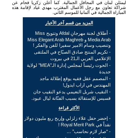
ليمثلن لبنان في المحافل الجمالية. كما أعلن زكريا فحام عن
شراكة تعاون مع رجل الأعمال المغترب مهدي عياد لإقامة هذه
المباراة الجمالية في ألمانيا للموسم الثاني.
المزيد من قسم آخر الأخبار
- أطلاق لجنة مهرجانِ Afdal وتتويح Miss
Media Arab و Miss Elegant Arab Maghreb
وتنصيب وسام الامير سفيرا للفن والفكر !
- تكريم المنتج صادق الصبّاح في الملتقى
الإعلامي العربي الـ21 في بيروت
- الحوت رئيساً لمجلس إدارة الـ”MEA” لولاية
جديدة
- المصمم عقل فقيه يوقع إطلالة ماجد
المهندس في اراب ايدول!
- النقيب شربل النعيمي يدعو النقيب جان
قسيس للإستقالة بسبب الفنّانة ليال عبود.
الأكثر قراءة
- إحضر حفل علاء زلزلي وإربح ربع مليون دولار
نقداً في Royal Merit Park !
- “صار لازم نحاسب” …