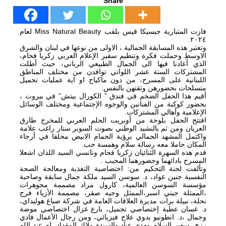
Share
فازت المتبارية جيسيكا قيس بلقب Miss Natural Beauty لعام
٢٠٢٤.
وتعتبر هذه المسابقة الجمالية ، الاولى من نوعها في لبنان والشرق
الاوسط وحملت فكرة وتنظيم سفير الإعلام العربي زكريا فحام،
الذي أعادنا فيها الى الجمال الطبيعي الرباني، حيث أطلت
المشتركات الستة عشر اللواتي توافدن من مختلف المناطق
اللبنانية على المسرح، من دون ماكياج او اية عمليات تجميل
متسلحات بحضورهن وثقتهن بالنفس.
أقيم هذا الحفل الضخم في فندق ” الكورال بيتش” في بيروت ،
بحضور كوكبة من الفنانين والوجوه الإجتماعية ومختلف الوسائل
الإعلامية وأهالي المشتركات.
افتتح الحفل بلوحة من أوبريت الحلم العربي للمخرج طارق
العريان ومن ثم بالنشيد الوطني بصوت السوبر ستار راغب علامة
واكتمل المشهد الجمالي برؤية الحمام الابيض محلقا في أرجاء
المكان حاملا معه رسالة سلام وهمسة حب.
قدم هذه السهرة الثنائيان زكريا فحام ونانسي السيد اللذان اشعلا
المسرح بادائهما وحضورهما المحبب .
وتألفت لجنة التحكيم من: اختصاصية التغذية ومعالجة الصحة
النفسية جنين عواد، د. سوسن السيد ملكة جمال سابقة وصاحبة
مؤسسة السوسن العالمية، كارول مراد مصممة مجوهرات
،الممثلة جيني اسبر،الممثل وجيه صقر، مصممة الأزياء فرح
نحلة، نبيلة برات مديرة العلاقات العامة في شركة صباغ هوليداي،
د. غسان عطية إختصاصي تجميل، بارع غزال اختصاصي موضة
وجمال ،د. انطونيو بدوي علاج فيزيائي، ومن رجال الأعمال فادي
رزج، سفير السلام مهدي عياد والسيدة ملاك المقداد، ام عبد الله