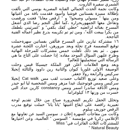
الشمري سفيرة التاروت.
وكانت نجمة الحدث الجمالي الفنانة المصرية بوسي التي تألقت
بإطلالة مميزة بفستانين فوشيا وأسود فقدمت باقة من أغنياتها
ومن بينها ” مسولي وصبحوا” و ” أرقص معايا” فغنت ورقصت
وتفاعل معها الجمهوربحرارة ،كما اطل النجم رضا الذي أشعل
المسرح بغنائه لرائعتيه “حطي كفك بكفي” و “غمرتيني بلطفك
من بكرا بيبعت الله”، ومن ثم تم تكريمه بدرع نظير أعماله الفنية
الناجحة.
١٦ مشتركة تبارين على المسرح فتألقن بفساتين سهرةحملت
توقيع المصممة فرح نحلة وبعد مرورهن، اختارت اللجنة عشرة
منهن ، ثم بعد ذلك تأهلت خمس مشتركات للمرحلة النهائية
وطرح عليهن السؤال الموحد مفاده: إذا حصلت على التاج ما هي
الرسالة التي ستحملينها للعالم؟
وبعد وضع العلامات أعلن فوز الملكة جيسيكا قيس وحلت
الوصيفة الاولى غلوريا كيوان والثانية رين داوود والثالثة إنجيلا
سركيس والرابعة رولا جعفر.
وعلى صعيد توزيع الالقاب حصدت لقب مس Cat walk إنجيلا
سركيس ومس فوتوجنيك غيدا مزهر ومس الشخصية ليا ابو حيدر
ومس الأناقة ساندرا اسمر ومس constancy كارين حداد التي
خسرت من وزنها ١٣ كيلوغراما.
وتخلل الحفل تكريم الشحرورة صباح من خلال تقديم لوحة
تعبيرية راقصة على ايقاع أغنيتها “يانا يانا” حملت توقيع مدرب
الرقص جوزيف سلوم.
وكانت من مفاجآت السهرة إعلان د. سوسن السيد عن تعاونها مع
الإعلامي زكريا في مؤسسة ” السوسن ” العالمية، وعن اختيارها
للمشتركات الثلاث الفائزات في” Miss
Natural Beauty “